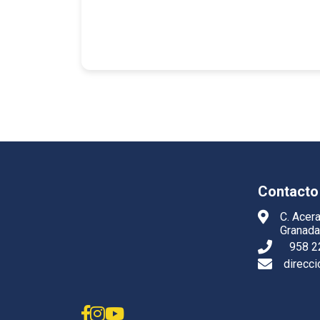
Contacto
C. Acera
Granada
958 2
direcc